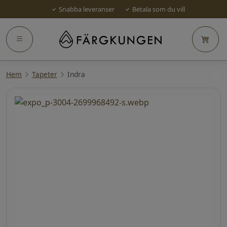
Snabba leveranser
Betala som du vill
Hem
Tapeter
Indra