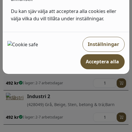
(428216) Grå, Guld, Geometriska & Grafiska
Du kan sjäv välja att acceptera alla cookies eller
492
kr
I lager: 2-7 arbetsdagar
välja vilka du vill tillåta under inställningar.
Industri 2
(939538) Beige, Sten, betong & trä
Inställningar
492
kr
I lager: 2-7 arbetsdagar
Acceptera alla
Industri 2
(429442) Grå, Sten, betong & trä
492
kr
I lager: 2-7 arbetsdagar
Industri 2
(428049) Grå, Beige, Sten, betong & trä;Barn
492
kr
I lager: 2-7 arbetsdagar