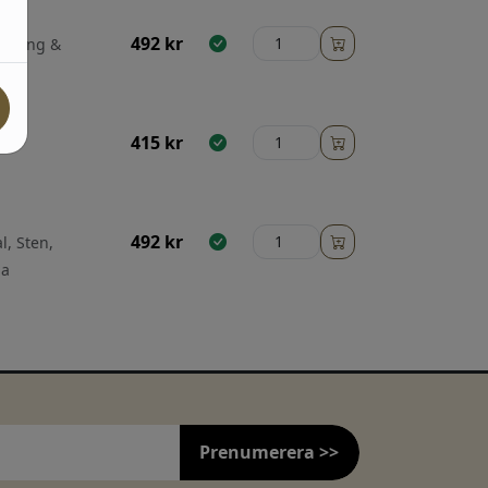
492
kr
 betong &
415
kr
492
kr
l, Sten,
ga
Prenumerera >>