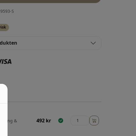
9593-S
isk
odukten
492
kr
 betong &