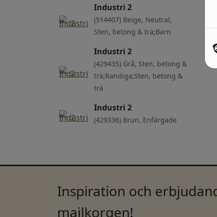
Industri 2
(514407) Beige, Neutral,
Sten, betong & trä;Barn
Industri 2
(429435) Grå, Sten, betong &
trä;Randiga;Sten, betong &
trä
Industri 2
(429336) Brun, Enfärgade
Inspiration och erbjudand
mailkorgen!