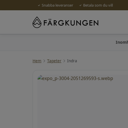
Snabba leveranser
Betala som du vill
Inom
Hem
Tapeter
Indra