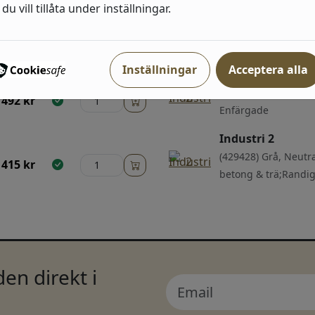
du vill tillåta under inställningar.
Industri 2
492
kr
(429442) Grå, Sten,
trä
Inställningar
Acceptera alla
Industri 2
(429299) Grå, Guld,
492
kr
Enfärgade
Industri 2
(429428) Grå, Neutra
415
kr
betong & trä;Randi
en direkt i