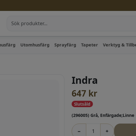
husfärg
Utomhusfärg
Sprayfärg
Tapeter
Verktyg & Till
Indra
647
kr
Slutsåld
(296005) Grå, Enfärgade;Linne
−
+