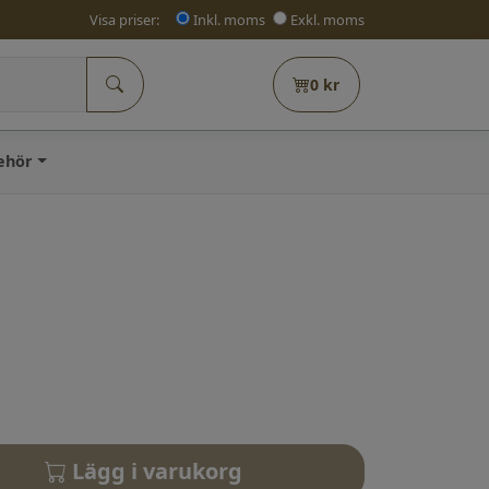
Visa priser:
Inkl. moms
Exkl. moms
0
kr
behör
Lägg i varukorg