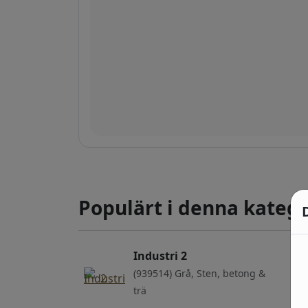
Populärt i denna katego
Industri 2
(939514) Grå, Sten, betong &
trä