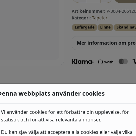
Artikelnummer:
P-3004-205126
Kategori:
Tapeter
Enfärgade
Linne
Skandinav
Mer information om pr
ri
Denna webbplats använder cookies
Vi använder cookies för att förbättra din upplevelse, för
Industri 2
statistik och för att visa relevanta annonser.
492
kr
(939507) Grå, Sten,
trä
Du kan sjäv välja att acceptera alla cookies eller välja vilka