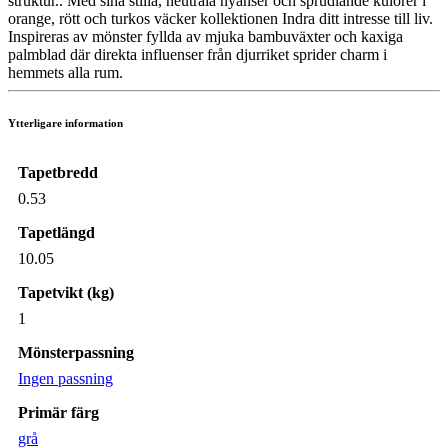
struktur.. Med sina stilla, neutrala nyanser och sprudlande kulörer i
orange, rött och turkos väcker kollektionen Indra ditt intresse till liv.
Inspireras av mönster fyllda av mjuka bambuväxter och kaxiga
palmblad där direkta influenser från djurriket sprider charm i
hemmets alla rum.
Ytterligare information
Tapetbredd
0.53
Tapetlängd
10.05
Tapetvikt (kg)
1
Mönsterpassning
Ingen passning
Primär färg
grå