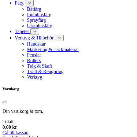
Färg
Båtfärg
Inomhusfärg
Sprayfärg
Utomhusfärg
Tapeter
Verktyg & Tillbehör
Handskar
Maskering & Täckmaterial
Penslar
Rollers
Tråg & Skaft
Tvätt & Rengöring
Verktyg
Varukorg
Din varukorg är tom.
Totalt:
0,00
kr
Gå till kassan