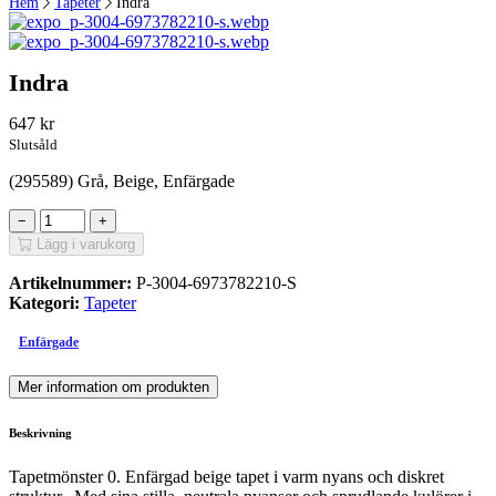
Hem
Tapeter
Indra
Indra
647
kr
Slutsåld
(295589) Grå, Beige, Enfärgade
−
+
Lägg i varukorg
Artikelnummer:
P-3004-6973782210-S
Kategori:
Tapeter
Enfärgade
Mer information om produkten
Beskrivning
Tapetmönster 0. Enfärgad beige tapet i varm nyans och diskret