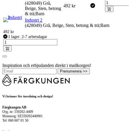
(428049) Grå,
492
kr
Beige, Sten, betong
& trä;Barn
Industri 2
(428049) Grå, Beige, Sten, betong & trä;Barn
492
kr
I lager: 2-7 arbetsdagar
Inspiration och erbjudanden direkt i mailkorgen!
Prenumerera >>
Vi brinner för inredning och design!
Färgkungen AB
Org. nr: 559202-4409
Momsreg: SE559202440901
Tel: 060 607 01 50