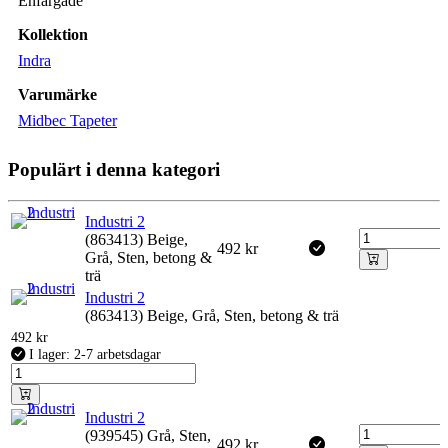
Enfärgade
Kollektion
Indra
Varumärke
Midbec Tapeter
Populärt i denna kategori
Industri 2
(863413) Beige,
492
kr
Grå, Sten, betong &
trä
Industri 2
(863413) Beige, Grå, Sten, betong & trä
492
kr
I lager: 2-7 arbetsdagar
Industri 2
(939545) Grå, Sten,
492
kr