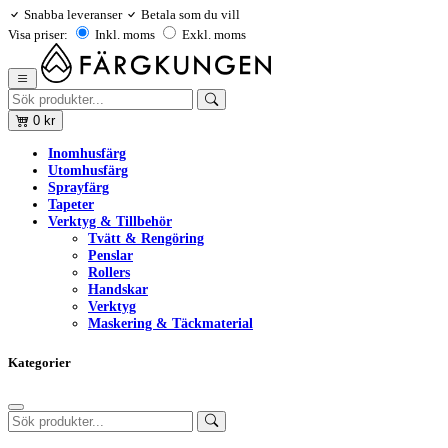
Snabba leveranser
Betala som du vill
Visa priser:
Inkl. moms
Exkl. moms
0
kr
Inomhusfärg
Utomhusfärg
Sprayfärg
Tapeter
Verktyg & Tillbehör
Tvätt & Rengöring
Penslar
Rollers
Handskar
Verktyg
Maskering & Täckmaterial
Kategorier