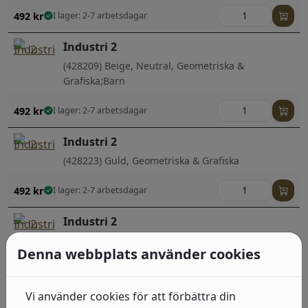
492
kr
I lager: 2-7 arbetsdagar
Industri 2
(428209) Beige, Neutral, Geometriska &
Grafiska;Barn
492
kr
I lager: 2-7 arbetsdagar
Industri 2
(428223) Guld, Geometriska & Grafiska
492
kr
I lager: 2-7 arbetsdagar
Industri 2
(939521) Grå, Neutral, Sten, betong & trä
Denna webbplats använder cookies
492
kr
I lager: 2-7 arbetsdagar
Vi använder cookies för att förbättra din