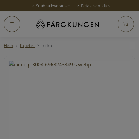
Snabba leveranser
Betala som du vill
Hem
Tapeter
Indra