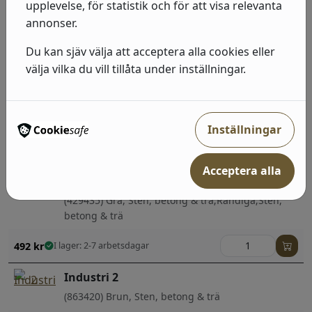
Industri 2
upplevelse, för statistik och för att visa relevanta
annonser.
(514483) Grå, Neutral, Sten, betong & trä
Du kan sjäv välja att acceptera alla cookies eller
492
kr
I lager: 2-7 arbetsdagar
välja vilka du vill tillåta under inställningar.
Industri 2
(939316) Grå, Sten, betong & trä;Sten, betong &
trä
Inställningar
492
kr
I lager: 2-7 arbetsdagar
Acceptera alla
Industri 2
(429435) Grå, Sten, betong & trä;Randiga;Sten,
betong & trä
492
kr
I lager: 2-7 arbetsdagar
Industri 2
(863420) Brun, Sten, betong & trä