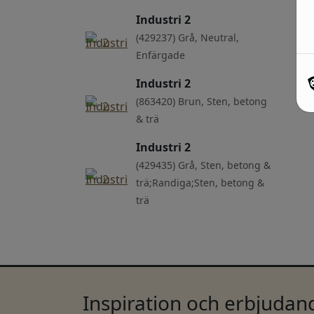
Industri 2
(429237) Grå, Neutral,
Enfärgade
Industri 2
(863420) Brun, Sten, betong
& trä
Industri 2
(429435) Grå, Sten, betong &
trä;Randiga;Sten, betong &
trä
Inspiration och erbjudand