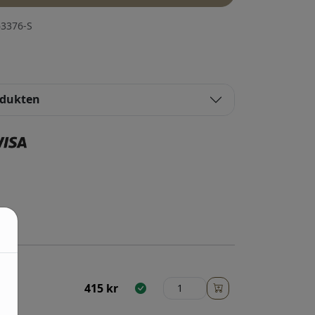
3376-S
odukten
415
kr