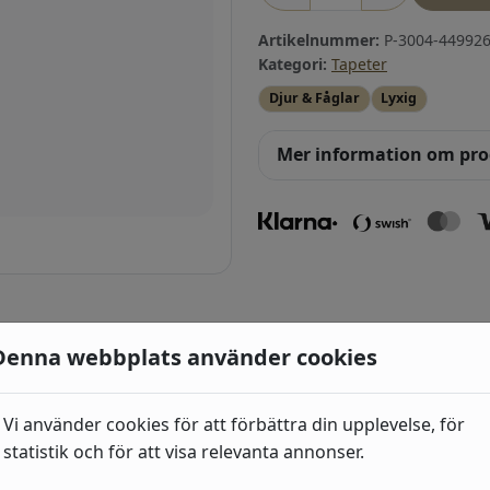
Artikelnummer:
P-3004-449926
Kategori:
Tapeter
Djur & Fåglar
Lyxig
Mer information om pr
ri
Denna webbplats använder cookies
Industri 2
Vi använder cookies för att förbättra din upplevelse, för
492
kr
(429299) Grå, Guld,
statistik och för att visa relevanta annonser.
Enfärgade