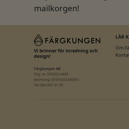
mailkorgen!
LÄR 
Om F
Vi brinner för inredning och
Konta
design!
Färgkungen AB
Org. nr: 559202-4409
Momsreg: SE559202440901
Tel: 060 607 01 50