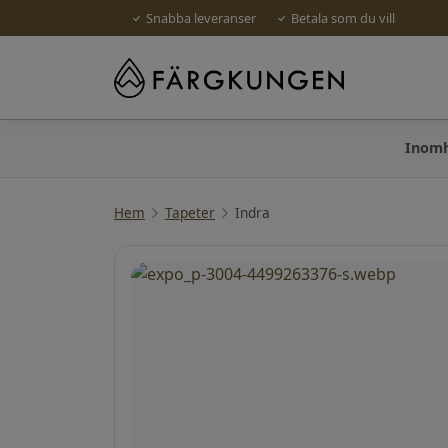
Snabba leveranser
Betala som du vill
Inom
Hem
Tapeter
Indra