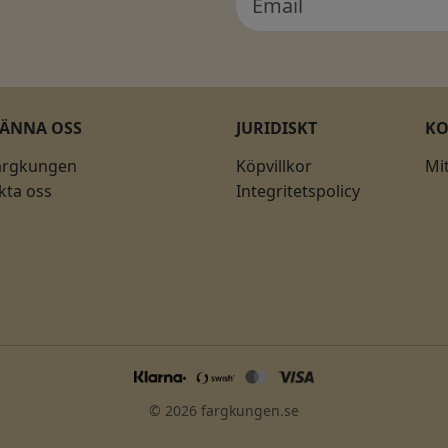
KÄNNA OSS
JURIDISKT
K
ärgkungen
Köpvillkor
Mi
kta oss
Integritetspolicy
© 2026 fargkungen.se