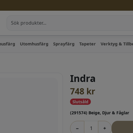
husfärg
Utomhusfärg
Sprayfärg
Tapeter
Verktyg & Till
Indra
748
kr
Slutsåld
(291574) Beige, Djur & Fåglar
−
+