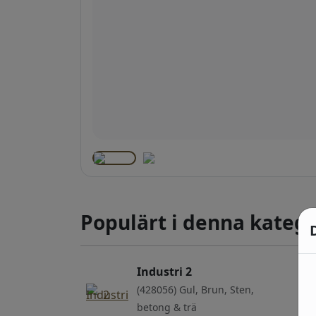
Populärt i denna katego
Industri 2
(428056) Gul, Brun, Sten,
betong & trä