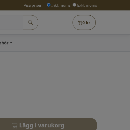
Visa priser:
Inkl. moms
Exkl. moms
0
kr
behör
Lägg i varukorg