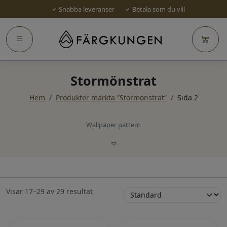
Snabba leveranser
Betala som du vill
Stormönstrat
Hem
/
Produkter märkta ”Stormönstrat”
/
Sida 2
Wallpaper pattern
Visar 17–29 av 29 resultat