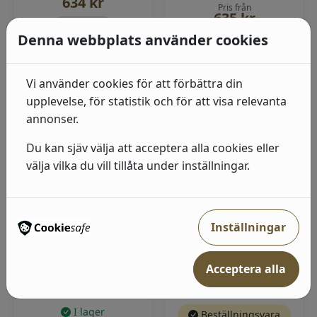
634
kr
Pris från
635
kr
5 färger
Denna webbplats använder cookies
4 färger
Visa produkter
Visa produkter
Vi använder cookies för att förbättra din
upplevelse, för statistik och för att visa relevanta
annonser.
Du kan sjäv välja att acceptera alla cookies eller
välja vilka du vill tillåta under inställningar.
Inställningar
Solvej - Lyckebo
Tigers - Florin
Tapetmönster Solvej.
Tapetmönster Tigers.
Acceptera alla
Beige tapet med stora
Mörkbrun tapet med
blommor och blad ...
stora tigrar i orang...
I lager
Beställningsvara