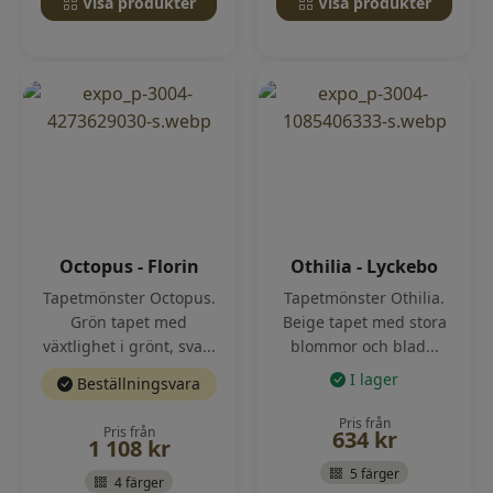
Visa produkter
Visa produkter
Octopus - Florin
Othilia - Lyckebo
Tapetmönster Octopus.
Tapetmönster Othilia.
Grön tapet med
Beige tapet med stora
växtlighet i grönt, sva...
blommor och blad...
I lager
Beställningsvara
Pris från
Pris från
634
kr
1 108
kr
5 färger
4 färger