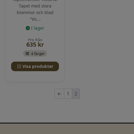
Tapet med stora
blommor och blad
"Vic...
I lager
Pris från
635
kr
4 färger
Visa produkter
←
1
2