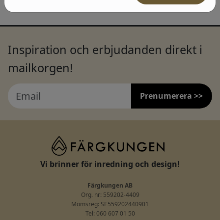
Inspiration och erbjudanden direkt i
mailkorgen!
Prenumerera >>
Vi brinner för inredning och design!
Färgkungen AB
Org. nr: 559202-4409
Momsreg: SE559202440901
Tel: 060 607 01 50