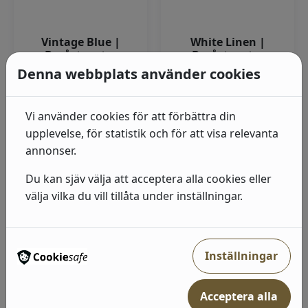
Vintage Blue |
White Linen |
Boråstapeter
Boråstapeter
Denna webbplats använder cookies
Linnetapeten Vintage
(4303) Vit, Ljus
Blue går i en tidlös, lite
dämpad blå t...
I lager
Vi använder cookies för att förbättra din
I lager
upplevelse, för statistik och för att visa relevanta
318
kr
annonser.
Pris från
379
kr
Du kan sjäv välja att acceptera alla cookies eller
6 färger
välja vilka du vill tillåta under inställningar.
Visa produkter
Lägg i varukorg
Inställningar
←
1
2
3
Acceptera alla