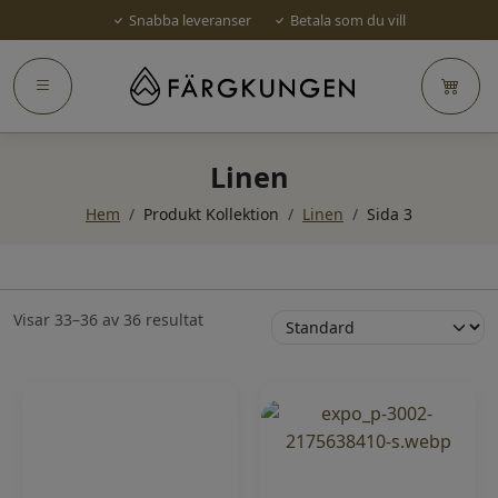
Snabba leveranser
Betala som du vill
Linen
Hem
/
Produkt Kollektion
/
Linen
/
Sida 3
Visar 33–36 av 36 resultat